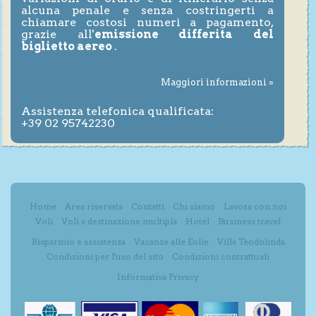
alcuna penale e senza costringerti a
chiamare costosi numeri a pagamento,
grazie all'
emissione differita del
biglietto aereo
.
Maggiori informazioni »
Assistenza telefonica qualificata:
+39 02 95742230
Home
Area riservata
Contatti
Chi siamo
Lavora con noi
Voli
Voli a destinazione multipla
Hotel
Business travel
Risparmio e assistenza
Vacanze alle Eolie
Villa Teodolinda
Condizioni per l'uso del sito
Condizioni contrattuali
Informativa Privacy