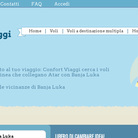
Contatti
FAQ
Accedi
Home
Voli
Voli a destinazione multipla
Ho
to al tuo viaggio: Confort Viaggi cerca i voli
 linea che collegano Atar con Banja Luka
lle vicinanze di Banja Luka
LIBERO DI CAMBIARE IDEA!
ja Luka