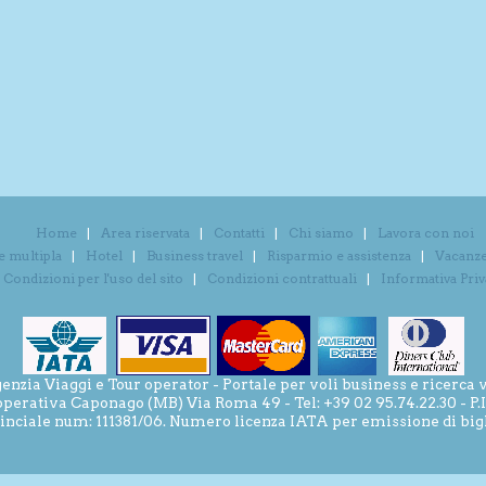
Home
Area riservata
Contatti
Chi siamo
Lavora con noi
e multipla
Hotel
Business travel
Risparmio e assistenza
Vacanze 
Condizioni per l'uso del sito
Condizioni contrattuali
Informativa Pri
ia Viaggi e Tour operator - Portale per voli business e ricerca v
operativa Caponago (MB) Via Roma 49 - Tel: +39 02 95.74.22.30 - P
inciale num: 111381/06. Numero licenza IATA per emissione di bigli