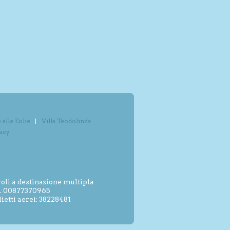
alle Eolie
Villa Teodolinda
vacy
oli a destinazione multipla
.I. 00877370965
etti aerei: 38228481