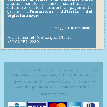
alcuna penale e senza costringerti a
chiamare costosi numeri a pagamento,
grazie all'
emissione differita del
biglietto aereo
.
Maggiori informazioni »
Assistenza telefonica qualificata:
+39 02 95742230
Home
Area riservata
Contatti
Chi siamo
Lavora con noi
Voli
Voli a destinazione multipla
Hotel
Business travel
Risparmio e assistenza
Vacanze alle Eolie
Villa Teodolinda
Condizioni per l'uso del sito
Condizioni contrattuali
Informativa Privacy