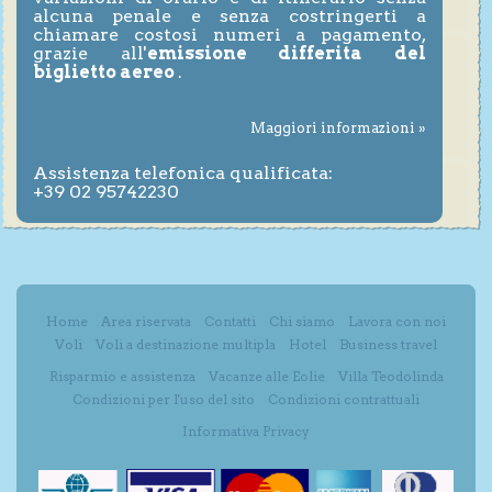
alcuna penale e senza costringerti a
chiamare costosi numeri a pagamento,
grazie all'
emissione differita del
biglietto aereo
.
Maggiori informazioni »
Assistenza telefonica qualificata:
+39 02 95742230
Home
Area riservata
Contatti
Chi siamo
Lavora con noi
Voli
Voli a destinazione multipla
Hotel
Business travel
Risparmio e assistenza
Vacanze alle Eolie
Villa Teodolinda
Condizioni per l'uso del sito
Condizioni contrattuali
Informativa Privacy