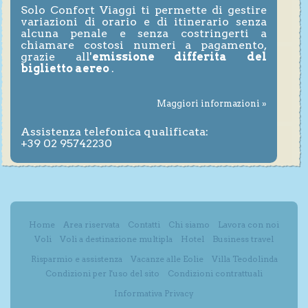
Solo Confort Viaggi ti permette di gestire
variazioni di orario e di itinerario senza
alcuna penale e senza costringerti a
chiamare costosi numeri a pagamento,
grazie all'
emissione differita del
biglietto aereo
.
Maggiori informazioni »
Assistenza telefonica qualificata:
+39 02 95742230
Home
Area riservata
Contatti
Chi siamo
Lavora con noi
Voli
Voli a destinazione multipla
Hotel
Business travel
Risparmio e assistenza
Vacanze alle Eolie
Villa Teodolinda
Condizioni per l'uso del sito
Condizioni contrattuali
Informativa Privacy