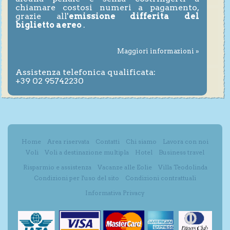
chiamare costosi numeri a pagamento,
grazie all'
emissione differita del
biglietto aereo
.
Maggiori informazioni »
Assistenza telefonica qualificata:
+39 02 95742230
Home
Area riservata
Contatti
Chi siamo
Lavora con noi
Voli
Voli a destinazione multipla
Hotel
Business travel
Risparmio e assistenza
Vacanze alle Eolie
Villa Teodolinda
Condizioni per l'uso del sito
Condizioni contrattuali
Informativa Privacy