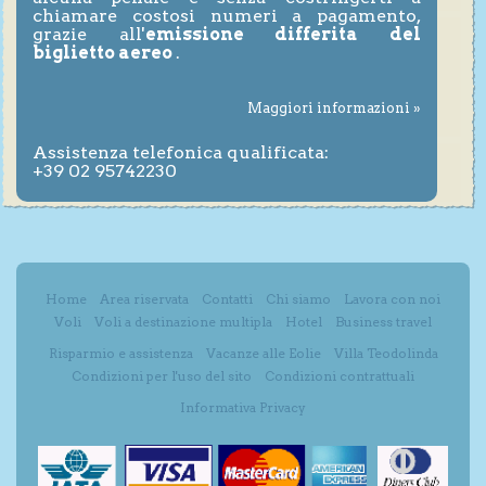
chiamare costosi numeri a pagamento,
grazie all'
emissione differita del
biglietto aereo
.
Maggiori informazioni »
Assistenza telefonica qualificata:
+39 02 95742230
Home
Area riservata
Contatti
Chi siamo
Lavora con noi
Voli
Voli a destinazione multipla
Hotel
Business travel
Risparmio e assistenza
Vacanze alle Eolie
Villa Teodolinda
Condizioni per l'uso del sito
Condizioni contrattuali
Informativa Privacy