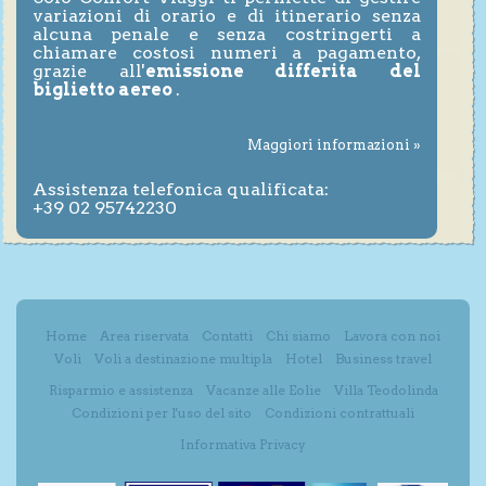
variazioni di orario e di itinerario senza
alcuna penale e senza costringerti a
chiamare costosi numeri a pagamento,
grazie all'
emissione differita del
biglietto aereo
.
Maggiori informazioni »
Assistenza telefonica qualificata:
+39 02 95742230
Home
Area riservata
Contatti
Chi siamo
Lavora con noi
Voli
Voli a destinazione multipla
Hotel
Business travel
Risparmio e assistenza
Vacanze alle Eolie
Villa Teodolinda
Condizioni per l'uso del sito
Condizioni contrattuali
Informativa Privacy