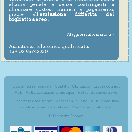
alcuna penale e senza costringerti a
chiamare costosi numeri a pagamento,
grazie all'
emissione differita del
biglietto aereo
.
Maggiori informazioni »
Assistenza telefonica qualificata:
+39 02 95742230
Home
Area riservata
Contatti
Chi siamo
Lavora con noi
Voli
Voli a destinazione multipla
Hotel
Business travel
Risparmio e assistenza
Vacanze alle Eolie
Villa Teodolinda
Condizioni per l'uso del sito
Condizioni contrattuali
Informativa Privacy