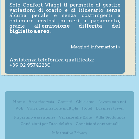
Solo Confort Viaggi ti permette di gestire
variazioni di orario e di itinerario senza
alcuna penale e senza costringerti a
chiamare costosi numeri a pagamento,
grazie all'
emissione differita del
biglietto aereo
.
Maggiori informazioni »
Assistenza telefonica qualificata:
+39 02 95742230
Home
Area riservata
Contatti
Chi siamo
Lavora con noi
Voli
Voli a destinazione multipla
Hotel
Business travel
Risparmio e assistenza
Vacanze alle Eolie
Villa Teodolinda
Condizioni per l'uso del sito
Condizioni contrattuali
Informativa Privacy