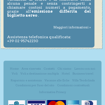
alcuna penale e senza costringerti a
chiamare costosi numeri a pagamento,
grazie all'
emissione differita del
biglietto aereo
.
Maggiori informazioni »
Assistenza telefonica qualificata:
+39 02 95742230
Home
Area riservata
Contatti
Chi siamo
Lavora con noi
Voli
Voli a destinazione multipla
Hotel
Business travel
Risparmio e assistenza
Vacanze alle Eolie
Villa Teodolinda
Condizioni per l'uso del sito
Condizioni contrattuali
Informativa Privacy