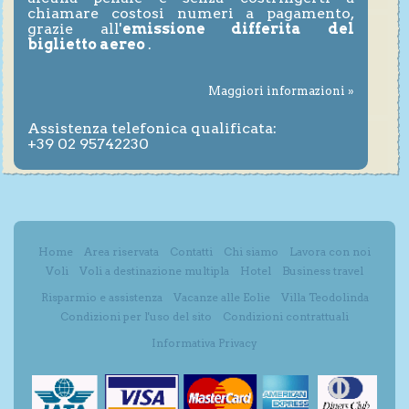
chiamare costosi numeri a pagamento,
grazie all'
emissione differita del
biglietto aereo
.
Maggiori informazioni »
Assistenza telefonica qualificata:
+39 02 95742230
Home
Area riservata
Contatti
Chi siamo
Lavora con noi
Voli
Voli a destinazione multipla
Hotel
Business travel
Risparmio e assistenza
Vacanze alle Eolie
Villa Teodolinda
Condizioni per l'uso del sito
Condizioni contrattuali
Informativa Privacy