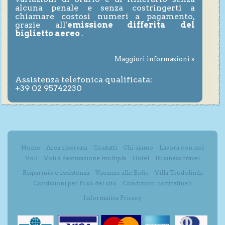
alcuna penale e senza costringerti a
chiamare costosi numeri a pagamento,
grazie all'
emissione differita del
biglietto aereo
.
Maggiori informazioni »
Assistenza telefonica qualificata:
+39 02 95742230
Home
Area riservata
Contatti
Chi siamo
Lavora con noi
Voli
Voli a destinazione multipla
Hotel
Business travel
Risparmio e assistenza
Vacanze alle Eolie
Villa Teodolinda
Condizioni per l'uso del sito
Condizioni contrattuali
Informativa Privacy