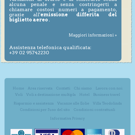
alcuna penale e senza costringerti a
chiamare costosi numeri a pagamento,
grazie all'
emissione differita del
biglietto aereo
.
Maggiori informazioni »
Assistenza telefonica qualificata:
+39 02 95742230
Home
Area riservata
Contatti
Chi siamo
Lavora con noi
Voli
Voli a destinazione multipla
Hotel
Business travel
Risparmio e assistenza
Vacanze alle Eolie
Villa Teodolinda
Condizioni per l'uso del sito
Condizioni contrattuali
Informativa Privacy