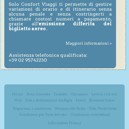
Solo Confort Viaggi ti permette di gestire
variazioni di orario e di itinerario senza
alcuna penale e senza costringerti a
chiamare costosi numeri a pagamento,
grazie all'
emissione differita del
biglietto aereo
.
Maggiori informazioni »
Assistenza telefonica qualificata:
+39 02 95742230
Home
Area riservata
Contatti
Chi siamo
Lavora con noi
Voli
Voli a destinazione multipla
Hotel
Business travel
Risparmio e assistenza
Vacanze alle Eolie
Villa Teodolinda
Condizioni per l'uso del sito
Condizioni contrattuali
Informativa Privacy