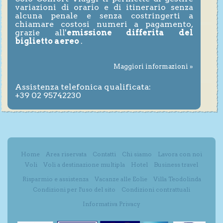
variazioni di orario e di itinerario senza
alcuna penale e senza costringerti a
chiamare costosi numeri a pagamento,
grazie all'
emissione differita del
biglietto aereo
.
Maggiori informazioni »
Assistenza telefonica qualificata:
+39 02 95742230
Home
Area riservata
Contatti
Chi siamo
Lavora con noi
Voli
Voli a destinazione multipla
Hotel
Business travel
Risparmio e assistenza
Vacanze alle Eolie
Villa Teodolinda
Condizioni per l'uso del sito
Condizioni contrattuali
Informativa Privacy