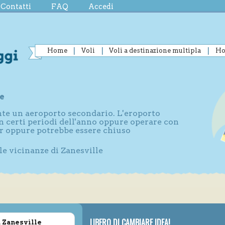
Contatti
FAQ
Accedi
Home
Voli
Voli a destinazione multipla
Ho
e
ente un aeroporto secondario. L'eroporto
n certi periodi dell'anno oppure operare con
r oppure potrebbe essere chiuso
le vicinanze di Zanesville
LIBERO DI CAMBIARE IDEA!
a Zanesville