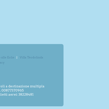
alle Eolie
Villa Teodolinda
vacy
oli a destinazione multipla
.I. 00877370965
etti aerei: 38228481