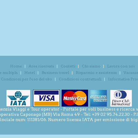
Home
Area riservata
Contatti
Chi siamo
Lavora con noi
e multipla
Hotel
Business travel
Risparmio e assistenza
Vacanze 
Condizioni per l'uso del sito
Condizioni contrattuali
Informativa Pri
ia Viaggi e Tour operator - Portale per voli business e ricerca v
operativa Caponago (MB) Via Roma 49 - Tel: +39 02 95.74.22.30 - P
inciale num: 111381/06. Numero licenza IATA per emissione di bigli