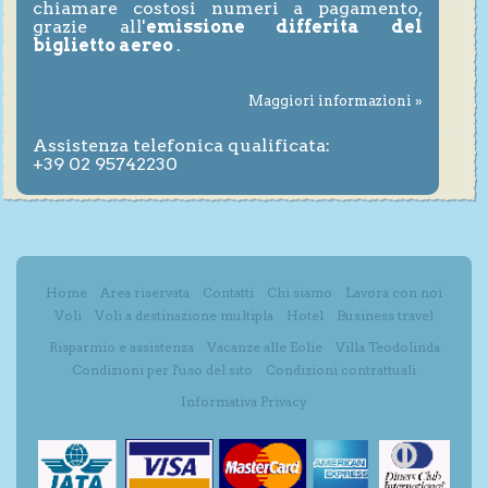
chiamare costosi numeri a pagamento,
grazie all'
emissione differita del
biglietto aereo
.
Maggiori informazioni »
Assistenza telefonica qualificata:
+39 02 95742230
Home
Area riservata
Contatti
Chi siamo
Lavora con noi
Voli
Voli a destinazione multipla
Hotel
Business travel
Risparmio e assistenza
Vacanze alle Eolie
Villa Teodolinda
Condizioni per l'uso del sito
Condizioni contrattuali
Informativa Privacy