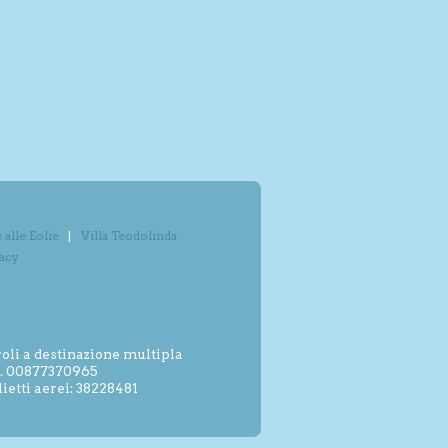
alle Eolie
Villa Teodolinda
vacy
oli a destinazione multipla
.I. 00877370965
etti aerei: 38228481