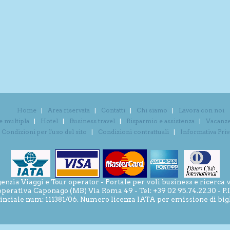
Home
Area riservata
Contatti
Chi siamo
Lavora con noi
e multipla
Hotel
Business travel
Risparmio e assistenza
Vacanze 
Condizioni per l'uso del sito
Condizioni contrattuali
Informativa Pri
ia Viaggi e Tour operator - Portale per voli business e ricerca v
operativa Caponago (MB) Via Roma 49 - Tel: +39 02 95.74.22.30 - P
inciale num: 111381/06. Numero licenza IATA per emissione di bigli