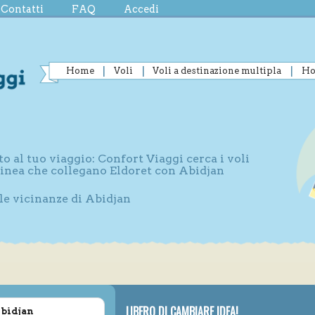
Contatti
FAQ
Accedi
Home
Voli
Voli a destinazione multipla
Ho
to al tuo viaggio: Confort Viaggi cerca i voli
 linea che collegano Eldoret con Abidjan
lle vicinanze di Abidjan
LIBERO DI CAMBIARE IDEA!
Abidjan