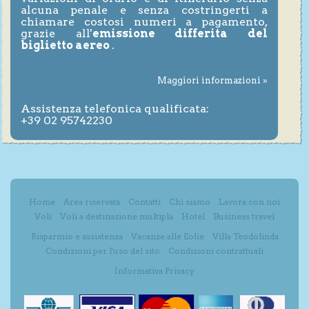
alcuna penale e senza costringerti a
chiamare costosi numeri a pagamento,
grazie all'
emissione differita del
biglietto aereo
.
Maggiori informazioni »
Assistenza telefonica qualificata:
+39 02 95742230
Home
Area riservata
Contatti
Chi siamo
Lavora con noi
Voli
Voli a destinazione multipla
Hotel
Business travel
Risparmio e assistenza
Vacanze alle Eolie
Villa Teodolinda
Condizioni per l'uso del sito
Condizioni contrattuali
Informativa Privacy