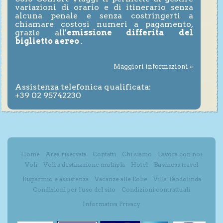
variazioni di orario e di itinerario senza
alcuna penale e senza costringerti a
chiamare costosi numeri a pagamento,
grazie all'
emissione differita del
biglietto aereo
.
Maggiori informazioni »
Assistenza telefonica qualificata:
+39 02 95742230
Home
Area riservata
Contatti
Chi siamo
Lavora con noi
Voli
Voli a destinazione multipla
Hotel
Business travel
Risparmio e assistenza
Vacanze alle Eolie
Villa Teodolinda
Condizioni per l'uso del sito
Condizioni contrattuali
Informativa Privacy