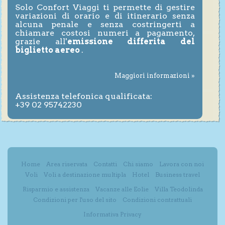
Solo Confort Viaggi ti permette di gestire
variazioni di orario e di itinerario senza
alcuna penale e senza costringerti a
chiamare costosi numeri a pagamento,
grazie all'
emissione differita del
biglietto aereo
.
Maggiori informazioni »
Assistenza telefonica qualificata:
+39 02 95742230
Home
Area riservata
Contatti
Chi siamo
Lavora con noi
Voli
Voli a destinazione multipla
Hotel
Business travel
Risparmio e assistenza
Vacanze alle Eolie
Villa Teodolinda
Condizioni per l'uso del sito
Condizioni contrattuali
Informativa Privacy