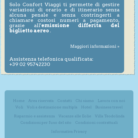
Solo Confort Viaggi ti permette di gestire
variazioni di orario e di itinerario senza
alcuna penale e senza costringerti a
chiamare costosi numeri a pagamento,
grazie all'
emissione differita del
biglietto aereo
.
Maggiori informazioni »
Assistenza telefonica qualificata:
+39 02 95742230
Home
Area riservata
Contatti
Chi siamo
Lavora con noi
Voli
Voli a destinazione multipla
Hotel
Business travel
Risparmio e assistenza
Vacanze alle Eolie
Villa Teodolinda
Condizioni per l'uso del sito
Condizioni contrattuali
Informativa Privacy