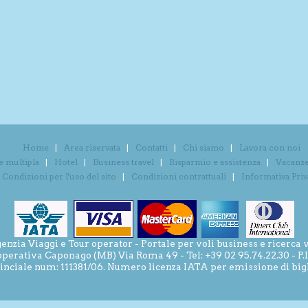
Home
Area riservata
Contatti
Chi siamo
Lavora con noi
e multipla
Hotel
Business travel
Risparmio e assistenza
Vacanze 
Condizioni per l'uso del sito
Condizioni contrattuali
Informativa Pri
ia Viaggi e Tour operator - Portale per voli business e ricerca v
operativa Caponago (MB) Via Roma 49 - Tel: +39 02 95.74.22.30 - P
inciale num: 111381/06. Numero licenza IATA per emissione di bigli