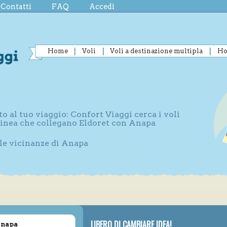
Contatti
FAQ
Accedi
Home
Voli
Voli a destinazione multipla
Ho
to al tuo viaggio: Confort Viaggi cerca i voli
 linea che collegano Eldoret con Anapa
lle vicinanze di Anapa
LIBERO DI CAMBIARE IDEA!
Anapa