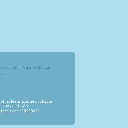
alle Eolie
Villa Teodolinda
vacy
oli a destinazione multipla
.I. 00877370965
etti aerei: 38228481