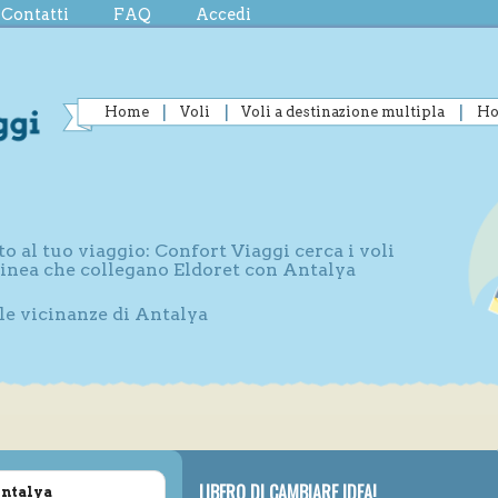
Contatti
FAQ
Accedi
Home
Voli
Voli a destinazione multipla
Ho
to al tuo viaggio: Confort Viaggi cerca i voli
 linea che collegano Eldoret con Antalya
lle vicinanze di Antalya
LIBERO DI CAMBIARE IDEA!
Antalya