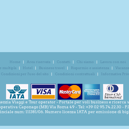
Home
Area riservata
Contatti
Chi siamo
Lavora con noi
e multipla
Hotel
Business travel
Risparmio e assistenza
Vacanze 
Condizioni per l'uso del sito
Condizioni contrattuali
Informativa Pri
ia Viaggi e Tour operator - Portale per voli business e ricerca v
operativa Caponago (MB) Via Roma 49 - Tel: +39 02 95.74.22.30 - P
inciale num: 111381/06. Numero licenza IATA per emissione di bigli