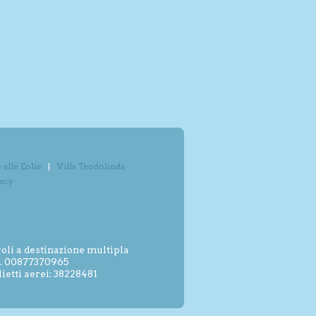
alle Eolie
Villa Teodolinda
vacy
oli a destinazione multipla
.I. 00877370965
etti aerei: 38228481