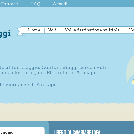
Contatti
FAQ
Accedi
Home
Voli
Voli a destinazione multipla
Ho
to al tuo viaggio: Confort Viaggi cerca i voli
 linea che collegano Eldoret con Aracaju
lle vicinanze di Aracaju
LIBERO DI CAMBIARE IDEA!
Aracaju