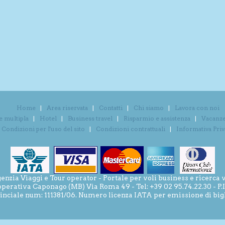
Home
Area riservata
Contatti
Chi siamo
Lavora con noi
e multipla
Hotel
Business travel
Risparmio e assistenza
Vacanze 
Condizioni per l'uso del sito
Condizioni contrattuali
Informativa Pri
ia Viaggi e Tour operator - Portale per voli business e ricerca v
operativa Caponago (MB) Via Roma 49 - Tel: +39 02 95.74.22.30 - P
inciale num: 111381/06. Numero licenza IATA per emissione di bigli