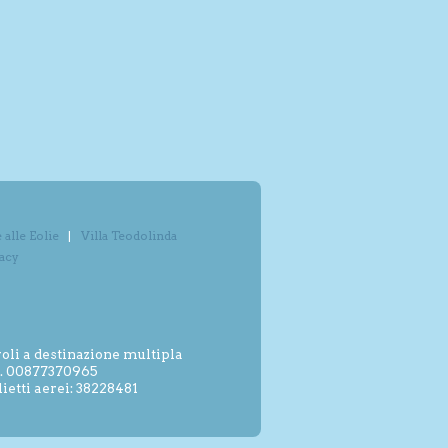
alle Eolie
Villa Teodolinda
vacy
oli a destinazione multipla
.I. 00877370965
etti aerei: 38228481