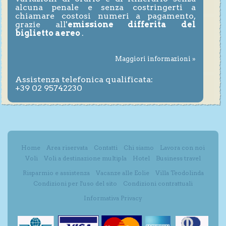
alcuna penale e senza costringerti a
chiamare costosi numeri a pagamento,
grazie all'
emissione differita del
biglietto aereo
.
Maggiori informazioni »
Assistenza telefonica qualificata:
+39 02 95742230
Home
Area riservata
Contatti
Chi siamo
Lavora con noi
Voli
Voli a destinazione multipla
Hotel
Business travel
Risparmio e assistenza
Vacanze alle Eolie
Villa Teodolinda
Condizioni per l'uso del sito
Condizioni contrattuali
Informativa Privacy