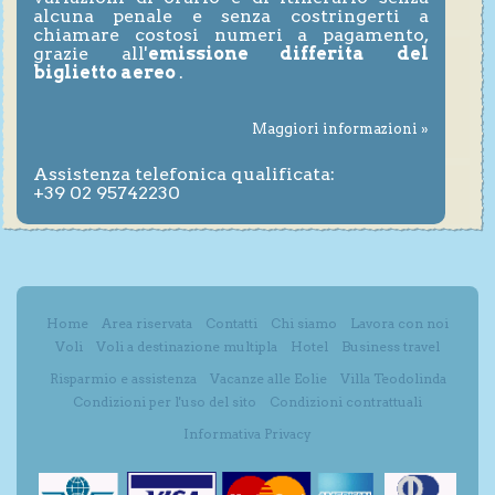
alcuna penale e senza costringerti a
chiamare costosi numeri a pagamento,
grazie all'
emissione differita del
biglietto aereo
.
Maggiori informazioni »
Assistenza telefonica qualificata:
+39 02 95742230
Home
Area riservata
Contatti
Chi siamo
Lavora con noi
Voli
Voli a destinazione multipla
Hotel
Business travel
Risparmio e assistenza
Vacanze alle Eolie
Villa Teodolinda
Condizioni per l'uso del sito
Condizioni contrattuali
Informativa Privacy