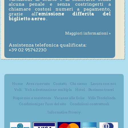
alcuna penale e senza costringerti a
chiamare costosi numeri a pagamento,
grazie all'
emissione differita del
biglietto aereo
.
Maggiori informazioni »
Assistenza telefonica qualificata:
+39 02 95742230
Home
Area riservata
Contatti
Chi siamo
Lavora con noi
Voli
Voli a destinazione multipla
Hotel
Business travel
Risparmio e assistenza
Vacanze alle Eolie
Villa Teodolinda
Condizioni per l'uso del sito
Condizioni contrattuali
Informativa Privacy