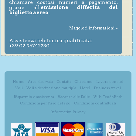
chiamare costosi numeri a pagamento,
grazie all'
emissione differita del
biglietto aereo
.
Maggiori informazioni »
Assistenza telefonica qualificata:
+39 02 95742230
Home
Area riservata
Contatti
Chi siamo
Lavora con noi
Voli
Voli a destinazione multipla
Hotel
Business travel
Risparmio e assistenza
Vacanze alle Eolie
Villa Teodolinda
Condizioni per l'uso del sito
Condizioni contrattuali
Informativa Privacy