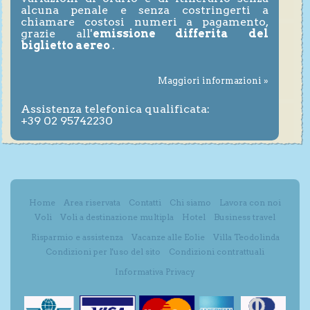
alcuna penale e senza costringerti a
chiamare costosi numeri a pagamento,
grazie all'
emissione differita del
biglietto aereo
.
Maggiori informazioni »
Assistenza telefonica qualificata:
+39 02 95742230
Home
Area riservata
Contatti
Chi siamo
Lavora con noi
Voli
Voli a destinazione multipla
Hotel
Business travel
Risparmio e assistenza
Vacanze alle Eolie
Villa Teodolinda
Condizioni per l'uso del sito
Condizioni contrattuali
Informativa Privacy