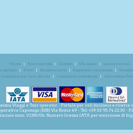
Home
Area riservata
Contatti
Chi siamo
Lavora con noi
e multipla
Hotel
Business travel
Risparmio e assistenza
Vacanze 
Condizioni per l'uso del sito
Condizioni contrattuali
Informativa Pri
ia Viaggi e Tour operator - Portale per voli business e ricerca v
operativa Caponago (MB) Via Roma 49 - Tel: +39 02 95.74.22.30 - P
inciale num: 111381/06. Numero licenza IATA per emissione di bigli