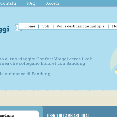
Contatti
FAQ
Accedi
Home
Voli
Voli a destinazione multipla
Ho
to al tuo viaggio: Confort Viaggi cerca i voli
 linea che collegano Eldoret con Bandung
lle vicinanze di Bandung
LIBERO DI CAMBIARE IDEA!
 Bandung