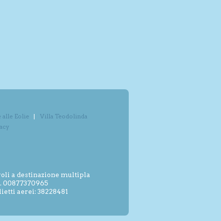
alle Eolie
Villa Teodolinda
vacy
oli a destinazione multipla
.I. 00877370965
etti aerei: 38228481