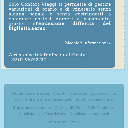
Solo Confort Viaggi ti permette di gestire
variazioni di orario e di itinerario senza
alcuna penale e senza costringerti a
chiamare costosi numeri a pagamento,
grazie all'
emissione differita del
biglietto aereo
.
Maggiori informazioni »
Assistenza telefonica qualificata:
+39 02 95742230
Home
Area riservata
Contatti
Chi siamo
Lavora con noi
Voli
Voli a destinazione multipla
Hotel
Business travel
Risparmio e assistenza
Vacanze alle Eolie
Villa Teodolinda
Condizioni per l'uso del sito
Condizioni contrattuali
Informativa Privacy