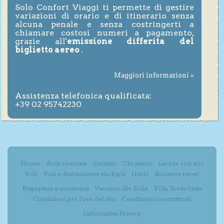
Solo Confort Viaggi ti permette di gestire
variazioni di orario e di itinerario senza
alcuna penale e senza costringerti a
chiamare costosi numeri a pagamento,
grazie all'
emissione differita del
biglietto aereo
.
Maggiori informazioni »
Assistenza telefonica qualificata:
+39 02 95742230
Home
Area riservata
Contatti
Chi siamo
Lavora con noi
Voli
Voli a destinazione multipla
Hotel
Business travel
Risparmio e assistenza
Vacanze alle Eolie
Villa Teodolinda
Condizioni per l'uso del sito
Condizioni contrattuali
Informativa Privacy