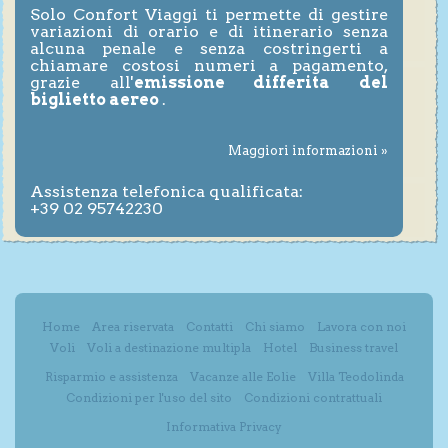
Solo Confort Viaggi ti permette di gestire
variazioni di orario e di itinerario senza
alcuna penale e senza costringerti a
chiamare costosi numeri a pagamento,
grazie all'
emissione differita del
biglietto aereo
.
Maggiori informazioni »
Assistenza telefonica qualificata:
+39 02 95742230
Home
Area riservata
Contatti
Chi siamo
Lavora con noi
Voli
Voli a destinazione multipla
Hotel
Business travel
Risparmio e assistenza
Vacanze alle Eolie
Villa Teodolinda
Condizioni per l'uso del sito
Condizioni contrattuali
Informativa Privacy