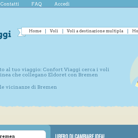
Contatti
FAQ
Accedi
Home
Voli
Voli a destinazione multipla
Ho
to al tuo viaggio: Confort Viaggi cerca i voli
 linea che collegano Eldoret con Bremen
lle vicinanze di Bremen
LIBERO DI CAMBIARE IDEA!
 Bremen