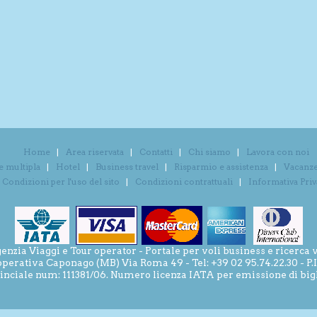
Home
Area riservata
Contatti
Chi siamo
Lavora con noi
e multipla
Hotel
Business travel
Risparmio e assistenza
Vacanze 
Condizioni per l'uso del sito
Condizioni contrattuali
Informativa Pri
ia Viaggi e Tour operator - Portale per voli business e ricerca v
operativa Caponago (MB) Via Roma 49 - Tel: +39 02 95.74.22.30 - P
inciale num: 111381/06. Numero licenza IATA per emissione di bigli