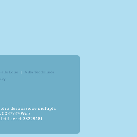
alle Eolie
Villa Teodolinda
vacy
oli a destinazione multipla
.I. 00877370965
etti aerei: 38228481