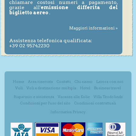
chiamare costosi numeri a pagamento,
grazie all'
emissione differita del
biglietto aereo
.
Maggiori informazioni »
Assistenza telefonica qualificata:
+39 02 95742230
Home
Area riservata
Contatti
Chi siamo
Lavora con noi
Voli
Voli a destinazione multipla
Hotel
Business travel
Risparmio e assistenza
Vacanze alle Eolie
Villa Teodolinda
Condizioni per l'uso del sito
Condizioni contrattuali
Informativa Privacy