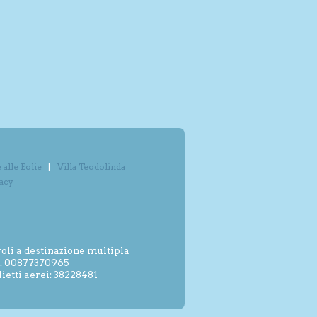
alle Eolie
Villa Teodolinda
vacy
oli a destinazione multipla
.I. 00877370965
etti aerei: 38228481