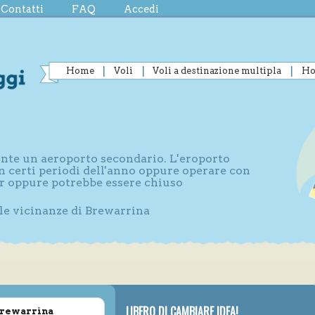
Contatti
FAQ
Accedi
Home
Voli
Voli a destinazione multipla
Ho
sente un aeroporto secondario. L'eroporto
n certi periodi dell'anno oppure operare con
r oppure potrebbe essere chiuso
lle vicinanze di Brewarrina
LIBERO DI CAMBIARE IDEA!
 Brewarrina