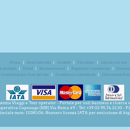
Home
Area riservata
Contatti
Chi siamo
Lavora con noi
e multipla
Hotel
Business travel
Risparmio e assistenza
Vacanze 
Condizioni per l'uso del sito
Condizioni contrattuali
Informativa Pri
ia Viaggi e Tour operator - Portale per voli business e ricerca v
operativa Caponago (MB) Via Roma 49 - Tel: +39 02 95.74.22.30 - P
inciale num: 111381/06. Numero licenza IATA per emissione di bigli