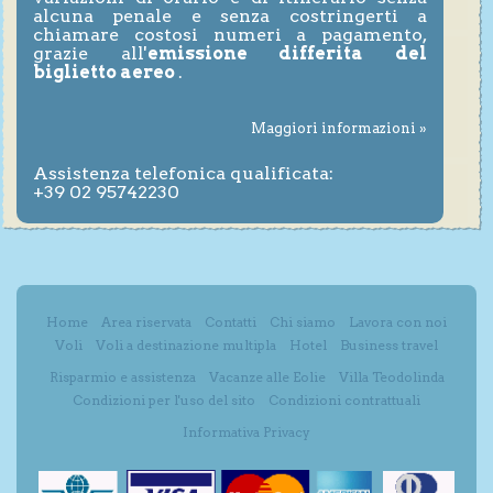
alcuna penale e senza costringerti a
chiamare costosi numeri a pagamento,
grazie all'
emissione differita del
biglietto aereo
.
Maggiori informazioni »
Assistenza telefonica qualificata:
+39 02 95742230
Home
Area riservata
Contatti
Chi siamo
Lavora con noi
Voli
Voli a destinazione multipla
Hotel
Business travel
Risparmio e assistenza
Vacanze alle Eolie
Villa Teodolinda
Condizioni per l'uso del sito
Condizioni contrattuali
Informativa Privacy