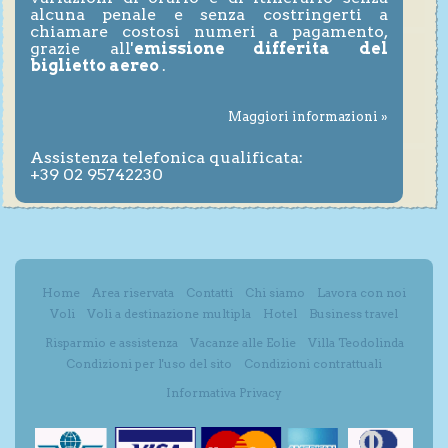
alcuna penale e senza costringerti a
chiamare costosi numeri a pagamento,
grazie all'
emissione differita del
biglietto aereo
.
Maggiori informazioni »
Assistenza telefonica qualificata:
+39 02 95742230
Home
Area riservata
Contatti
Chi siamo
Lavora con noi
Voli
Voli a destinazione multipla
Hotel
Business travel
Risparmio e assistenza
Vacanze alle Eolie
Villa Teodolinda
Condizioni per l'uso del sito
Condizioni contrattuali
Informativa Privacy