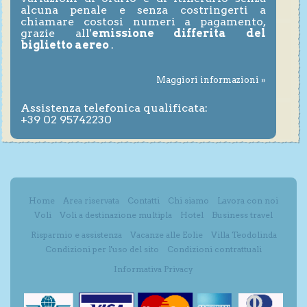
alcuna penale e senza costringerti a
chiamare costosi numeri a pagamento,
grazie all'
emissione differita del
biglietto aereo
.
Maggiori informazioni »
Assistenza telefonica qualificata:
+39 02 95742230
Home
Area riservata
Contatti
Chi siamo
Lavora con noi
Voli
Voli a destinazione multipla
Hotel
Business travel
Risparmio e assistenza
Vacanze alle Eolie
Villa Teodolinda
Condizioni per l'uso del sito
Condizioni contrattuali
Informativa Privacy