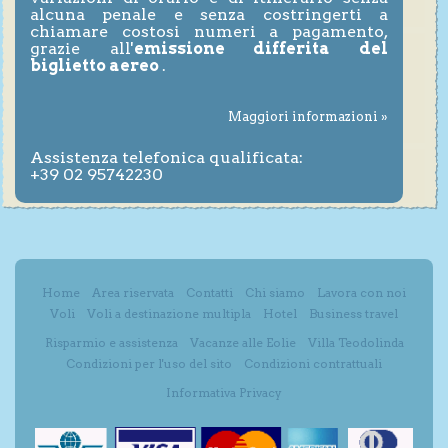
alcuna penale e senza costringerti a
chiamare costosi numeri a pagamento,
grazie all'
emissione differita del
biglietto aereo
.
Maggiori informazioni »
Assistenza telefonica qualificata:
+39 02 95742230
Home
Area riservata
Contatti
Chi siamo
Lavora con noi
Voli
Voli a destinazione multipla
Hotel
Business travel
Risparmio e assistenza
Vacanze alle Eolie
Villa Teodolinda
Condizioni per l'uso del sito
Condizioni contrattuali
Informativa Privacy