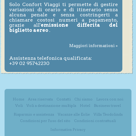
Solo Confort Viaggi ti permette di gestire
variazioni di orario e di itinerario senza
alcuna penale e senza costringerti a
chiamare costosi numeri a pagamento,
grazie all'
emissione differita del
biglietto aereo
.
Maggiori informazioni »
Assistenza telefonica qualificata:
+39 02 95742230
Home
Area riservata
Contatti
Chi siamo
Lavora con noi
Voli
Voli a destinazione multipla
Hotel
Business travel
Risparmio e assistenza
Vacanze alle Eolie
Villa Teodolinda
Condizioni per l'uso del sito
Condizioni contrattuali
Informativa Privacy