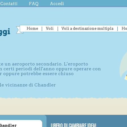
Contatti
FAQ
Accedi
Home
Voli
Voli a destinazione multipla
Ho
nte un aeroporto secondario. L'eroporto
n certi periodi dell'anno oppure operare con
r oppure potrebbe essere chiuso
lle vicinanze di Chandler
LIBERO DI CAMBIARE IDEA!
 Chandler