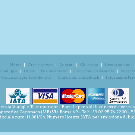
Home
Area riservata
Contatti
Chi siamo
Lavora con noi
e multipla
Hotel
Business travel
Risparmio e assistenza
Vacanze 
Condizioni per l'uso del sito
Condizioni contrattuali
Informativa Pri
ia Viaggi e Tour operator - Portale per voli business e ricerca v
operativa Caponago (MB) Via Roma 49 - Tel: +39 02 95.74.22.30 - P
inciale num: 111381/06. Numero licenza IATA per emissione di bigli