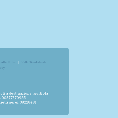
alle Eolie
Villa Teodolinda
vacy
oli a destinazione multipla
.I. 00877370965
etti aerei: 38228481