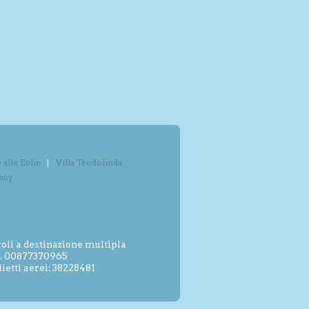
alle Eolie
Villa Teodolinda
vacy
oli a destinazione multipla
.I. 00877370965
etti aerei: 38228481