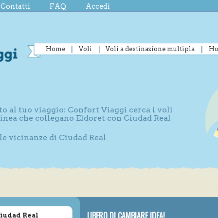
Contatti
FAQ
Accedi
Home
Voli
Voli a destinazione multipla
Ho
l
to al tuo viaggio: Confort Viaggi cerca i voli
 linea che collegano Eldoret con Ciudad Real
lle vicinanze di Ciudad Real
LIBERO DI CAMBIARE IDEA!
Ciudad Real