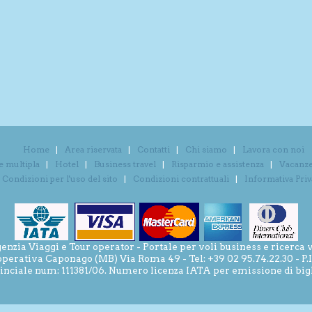
Home
Area riservata
Contatti
Chi siamo
Lavora con noi
e multipla
Hotel
Business travel
Risparmio e assistenza
Vacanze 
Condizioni per l'uso del sito
Condizioni contrattuali
Informativa Pri
ia Viaggi e Tour operator - Portale per voli business e ricerca v
operativa Caponago (MB) Via Roma 49 - Tel: +39 02 95.74.22.30 - P
inciale num: 111381/06. Numero licenza IATA per emissione di bigli