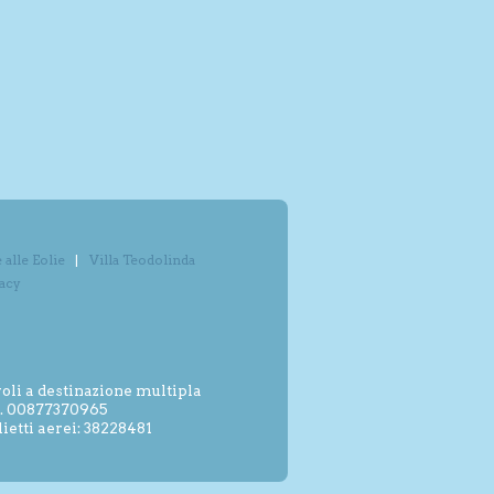
alle Eolie
Villa Teodolinda
vacy
oli a destinazione multipla
.I. 00877370965
etti aerei: 38228481