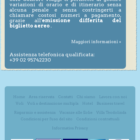
variazioni di orario e di itinerario senza
alcuna penale e senza costringerti a
chiamare costosi numeri a pagamento,
grazie all'
emissione differita del
biglietto aereo
.
Maggiori informazioni »
Assistenza telefonica qualificata:
+39 02 95742230
Home
Area riservata
Contatti
Chi siamo
Lavora con noi
Voli
Voli a destinazione multipla
Hotel
Business travel
Risparmio e assistenza
Vacanze alle Eolie
Villa Teodolinda
Condizioni per l'uso del sito
Condizioni contrattuali
Informativa Privacy