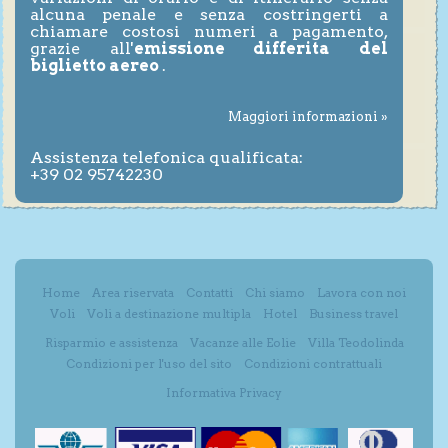
alcuna penale e senza costringerti a
chiamare costosi numeri a pagamento,
grazie all'
emissione differita del
biglietto aereo
.
Maggiori informazioni »
Assistenza telefonica qualificata:
+39 02 95742230
Home
Area riservata
Contatti
Chi siamo
Lavora con noi
Voli
Voli a destinazione multipla
Hotel
Business travel
Risparmio e assistenza
Vacanze alle Eolie
Villa Teodolinda
Condizioni per l'uso del sito
Condizioni contrattuali
Informativa Privacy