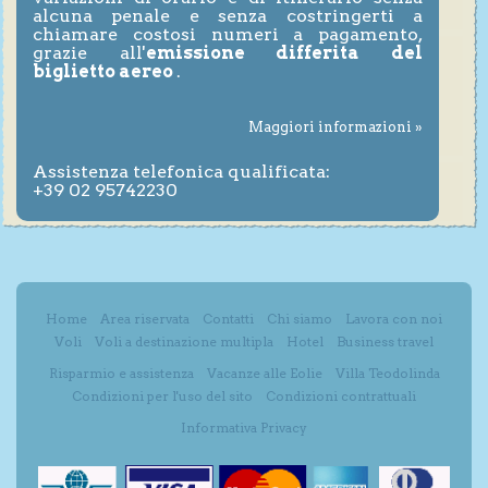
alcuna penale e senza costringerti a
chiamare costosi numeri a pagamento,
grazie all'
emissione differita del
biglietto aereo
.
Maggiori informazioni »
Assistenza telefonica qualificata:
+39 02 95742230
Home
Area riservata
Contatti
Chi siamo
Lavora con noi
Voli
Voli a destinazione multipla
Hotel
Business travel
Risparmio e assistenza
Vacanze alle Eolie
Villa Teodolinda
Condizioni per l'uso del sito
Condizioni contrattuali
Informativa Privacy