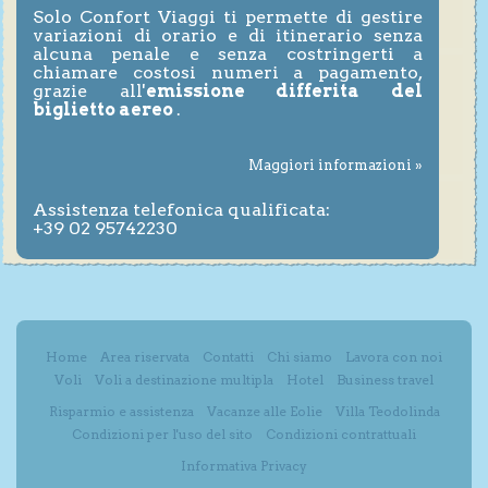
Solo Confort Viaggi ti permette di gestire
variazioni di orario e di itinerario senza
alcuna penale e senza costringerti a
chiamare costosi numeri a pagamento,
grazie all'
emissione differita del
biglietto aereo
.
Maggiori informazioni »
Assistenza telefonica qualificata:
+39 02 95742230
Home
Area riservata
Contatti
Chi siamo
Lavora con noi
Voli
Voli a destinazione multipla
Hotel
Business travel
Risparmio e assistenza
Vacanze alle Eolie
Villa Teodolinda
Condizioni per l'uso del sito
Condizioni contrattuali
Informativa Privacy